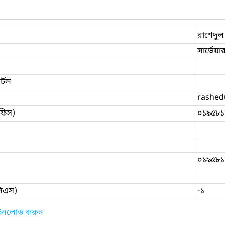
রাশেদুল
সার্ভেয়া
্টল
rashed
ফিস)
০১৯৫৮১
০১৯৫৮১
িসিএস)
-১
াউনলোড করুন