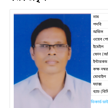
নাম
পদবি
অফিস
ওয়েব পোর
ইমেইল
ফোন (অ
ইন্টারকম
কক্ষ নম্বর
মোবাইল
ফ্যাক্স
ব্যাচ (ব
ভিকার্ড ড