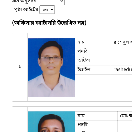
ক্রম অনুসারে
পৃষ্ঠা আইটেম
(অফিসার ক্যাটাগরি উল্লেখিত নয়)
নাম
রাশেদুল 
পদবি
অফিস
১
ইমেইল
rashedu
নাম
মোঃ 
পদবি