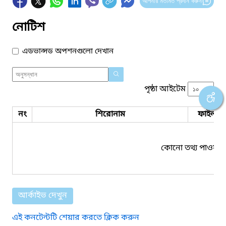
আপনার মতামত প্রদান করুন
নোটিশ
এডভান্সড অপশনগুলো দেখান
পৃষ্ঠা আইটেম
নং
শিরোনাম
ফাইল সম
কোনো তথ্য পাওয়া য
আর্কাইভ দেখুন
এই কনটেন্টটি শেয়ার করতে ক্লিক করুন