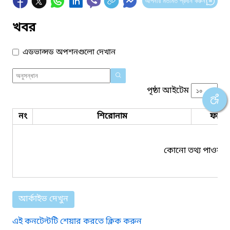
আপনার মতামত প্রদান করুন
খবর
এডভান্সড অপশনগুলো দেখান
পৃষ্ঠা আইটেম
নং
শিরোনাম
ফাইল
কোনো তথ্য পাওয়া য
আর্কাইভ দেখুন
এই কনটেন্টটি শেয়ার করতে ক্লিক করুন